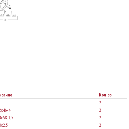
исание
Кол-во
2
2x46-4
2
x58-1,5
2
0x2,5
2