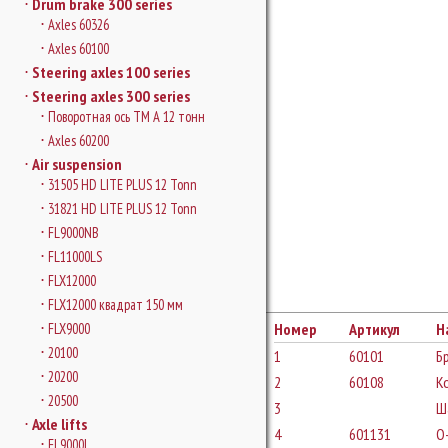
Drum brake 300 series
Axles 60326
Axles 60100
Steering axles 100 series
Steering axles 300 series
Поворотная ось ТМ A 12 тонн
Axles 60200
Air suspension
31505 HD LITE PLUS 12 Tonn
31821 HD LITE PLUS 12 Tonn
FL9000NB
FL11000LS
FLX12000
FLX12000 квадрат 150 мм
FLX9000
Номер
Артикул
Н
20100
1
60101
Б
20200
2
60108
К
20500
3
Ш
Axle lifts
4
601131
O-
FL9000L