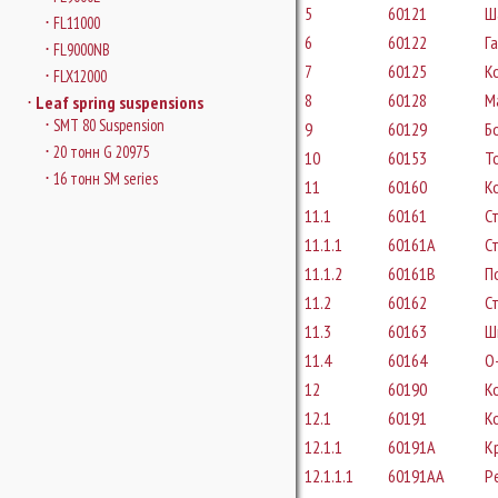
5
60121
Ш
FL11000
6
60122
Г
FL9000NB
7
60125
К
FLX12000
8
60128
М
Leaf spring suspensions
SMT 80 Suspension
9
60129
Б
20 тонн G 20975
10
60153
Т
16 тонн SM series
11
60160
К
11.1
60161
С
11.1.1
60161A
С
11.1.2
60161B
П
11.2
60162
С
11.3
60163
Ш
11.4
60164
O-
12
60190
К
12.1
60191
К
12.1.1
60191A
К
12.1.1.1
60191AA
Р