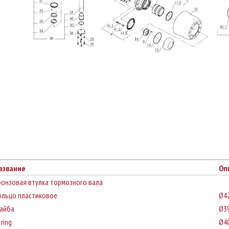
азвание
Оп
ронзовая втулка тормозного вала
ольцо пластиковое
Ø4
айба
Ø39
ring
Ø4