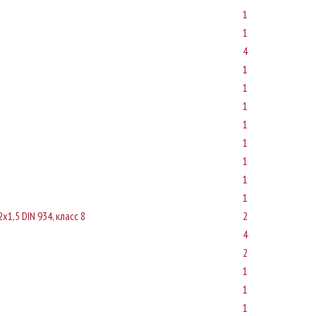
1
1
4
1
1
1
1
1
1
1
1
х1,5 DIN 934, класс 8
2
4
2
1
1
1