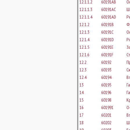
12.1.1.2
60191AB
О
12.1.1.3
60191AC
Ш
12.1.1.4
60191AD
Р
12.1.2
60191B
Ф
12.1.3
60191C
О
12.1.4
60191D
Р
12.1.5
60191E
З
12.1.6
60191F
С
12.2
60192
П
12.3
60193
С
12.4
60194
В
13
60195
Г
14
60196
Г
15
60198
К
16
601991
О-
17
60201
В
18
60202
Ш