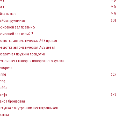
олт
M10
олт
M20
айка низкая
М20
айбы пружинные
10
ормозной вал правый S
ормозной вал левый Z
рещотка автоматическая AGS правая
рещотка автоматическая AGS левая
озвратная пружина трещотки
емкомплект шкворня поворотного кулака
кворень
ring
66x
ring
айба
тифт
6х
айба бронзовая
аглушка с внутренним шестигранником
рышка