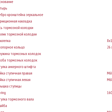
снование
тырь
ебро кронштейна зеркальное
рикционная накладка
сь тормозной колодки
олик тормозной колодки
аклепка
8x
топорное кольцо
26 
ружина тормозных колодок
коба тормозных колодок
тулка анкерного штифта
айка ступичная правая
M6
айка ступичная левая
M6
рышка ступицы
ring
16
тулка тормозного вала
айба