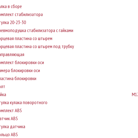
алка в сборе
омплект стабилизатора
тулка 20-23-30
невмоподушка стабилизатора с гайками
орцевая пластина со штырем
орцевая пластина со штырем под трубку
аправляющая
омплект блокировки оси
амера блокировки оси
ластина блокировки
олт
айка
М12
тулка кулака поворотного
омплект ABS
атчик ABS
тулка датчика
ольцо ABS