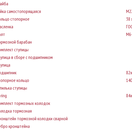
айба
айка самостопорящаяся
M2
ольцо стопорное
38 
асленка
ГОС
олт
M6-
ормозной барабан
омплект ступицы
тупица в сборе с подшипником
тупица
одшипник
82
топорное кольцо
140
пилька ступицы
ring
84
омплект тормозных колодок
олодка тормозная
ронштейн тормозной колодки сварной
ебро кронштейна