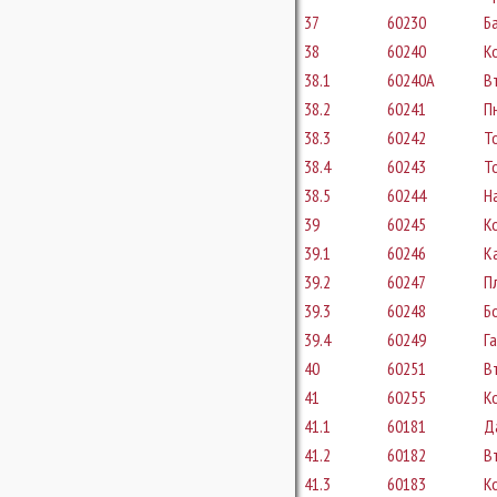
37
60230
Б
38
60240
К
38.1
60240A
В
38.2
60241
П
38.3
60242
Т
38.4
60243
Т
38.5
60244
Н
39
60245
К
39.1
60246
К
39.2
60247
П
39.3
60248
Б
39.4
60249
Г
40
60251
В
41
60255
К
41.1
60181
Д
41.2
60182
В
41.3
60183
К