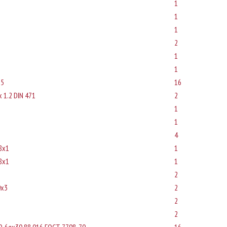
1
1
1
2
1
1
15
16
x 1.2 DIN 471
2
1
1
4
8x1
1
8x1
1
2
0x3
2
2
2