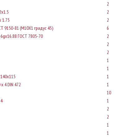
2
2x1.5
2
x 1.75
2
Т 9150-81 (M10X1 градус 45)
6
6gх16.88 ГОСТ 7805-70
2
2
2
1
1
x140x115
1
 x 4 DIN 472
1
10
х4
1
2
2
1
1